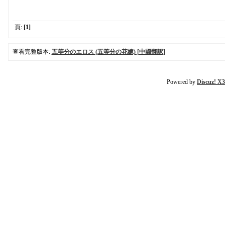
頁:
[1]
查看完整版本:
五等分のエロス (五等分の花嫁) [中國翻訳]
Powered by
Discuz! X3