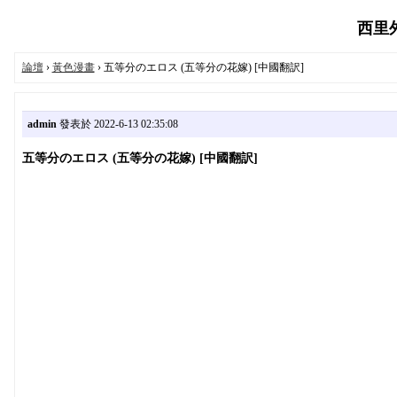
西里外送
論壇
›
黃色漫畫
› 五等分のエロス (五等分の花嫁) [中國翻訳]
admin
發表於 2022-6-13 02:35:08
五等分のエロス (五等分の花嫁) [中國翻訳]