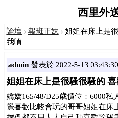
西里外送茶'
論壇
›
報班正妹
› 姐姐在床上是
我唷
admin
發表於 2022-5-13 03:43:3
姐姐在床上是很騷很騷的 喜
嬌嬌165/48/D25歲價位：6
覺喜歡比較會玩的哥哥姐姐在床
撲倒都不用大大自己動喜歡幹秘