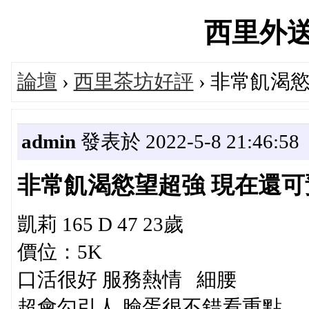
西里外送茶'
論壇
›
西里茶坊好評
› 非常飢渴
admin
發表於 2022-5-8 21:46:58
非常飢渴慾望超強 現在還可
凱莉 165 D 47 23歲
價位：5K
口活很好 服務熱情 細腰
超會勾引人 臉蛋很不錯看重點