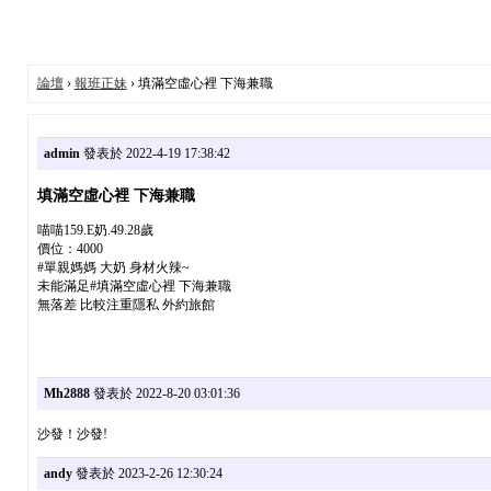
論壇
›
報班正妹
› 填滿空虛心裡 下海兼職
admin
發表於 2022-4-19 17:38:42
填滿空虛心裡 下海兼職
喵喵159.E奶.49.28歲
價位：4000
#單親媽媽 大奶 身材火辣~
未能滿足#填滿空虛心裡 下海兼職
無落差 比較注重隱私 外約旅館
Mh2888
發表於 2022-8-20 03:01:36
沙發！沙發!
andy
發表於 2023-2-26 12:30:24