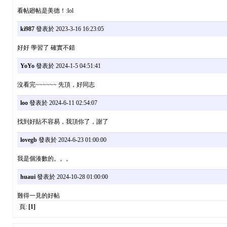
看帖廻帖是美德！:lol
ki987
發表於 2023-3-16 16:23:05
好好 學習了 確實不錯
YoYo
發表於 2024-1-5 04:51:41
沒看完~~~~~~ 先頂，好同志
loo
發表於 2024-6-11 02:54:07
找到好貼不容易，我頂你了，謝了
lovegb
發表於 2024-6-23 01:00:00
我是個湊數的。。。
huaui
發表於 2024-10-28 01:00:00
難得一見的好帖
頁:
[1]