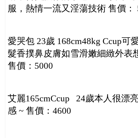
服，熱情一流又淫蕩技術 售價： 5
愛哭包 23歲 168cm48kg 
髮香撲鼻皮膚如雪滑嫩細緻外表
售價：5000
艾麗165cmCcup 24歲本人很
感 ~ 售價：4600