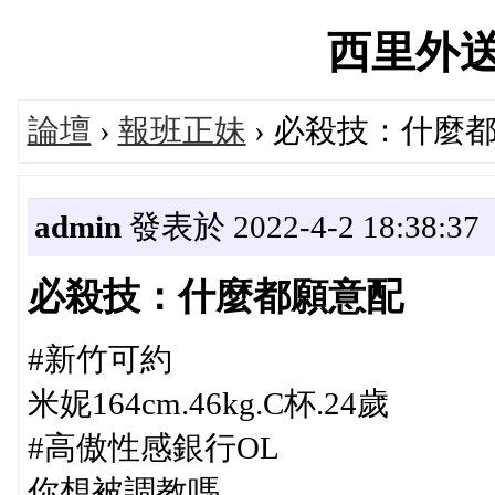
西里外送茶'
論壇
›
報班正妹
› 必殺技：什麼
admin
發表於 2022-4-2 18:38:37
必殺技：什麼都願意配
#新竹可約
米妮164cm.46kg.C杯.24歲
#高傲性感銀行OL
你想被調教嗎