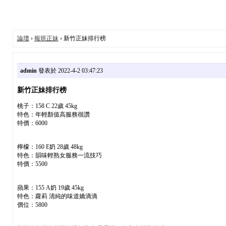
論壇
›
報班正妹
› 新竹正妹排行榜
admin
發表於 2022-4-2 03:47:23
新竹正妹排行榜
桃子：158 C 22歲 45kg
特色：年輕顏值高服務很讚
特價：6000
檸檬：160 E奶 28歲 48kg
特色：韻味輕熟女服務一流技巧
特價：5500
蘋果：155 A奶 19歲 45kg
特色：蘿莉 清純的味道嬌滴滴
價位：5800