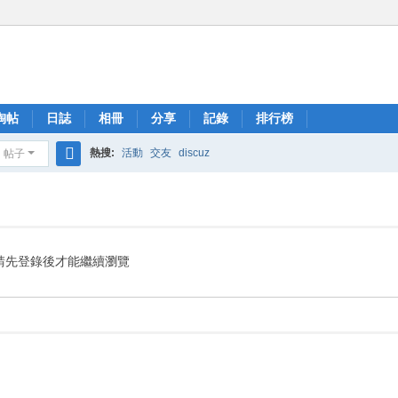
淘帖
日誌
相冊
分享
記錄
排行榜
熱搜:
活動
交友
discuz
帖子
搜
索
請先登錄後才能繼續瀏覽