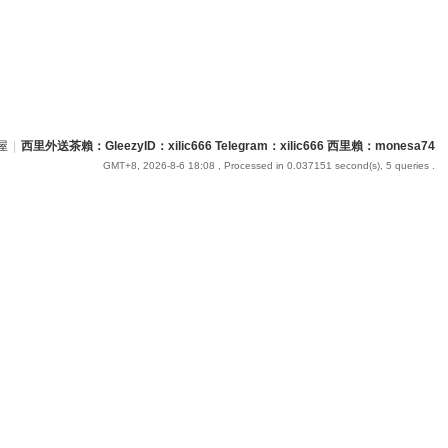
屋
|
西里外送茶賴：GleezyID：xilic666 Telegram：xilic666 西里賴：monesa74
GMT+8, 2026-8-6 18:08
, Processed in 0.037151 second(s), 5 queries .