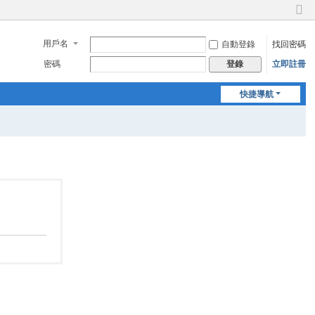
切
換
用戶名
自動登錄
找回密碼
到
窄
密碼
立即註冊
登錄
版
快捷導航