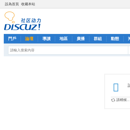
設為首頁
收藏本站
門戶
論壇
導讀
地區
廣播
群組
動態
請稍候...