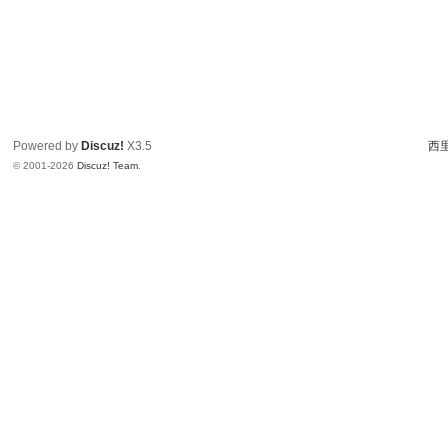
Powered by
Discuz!
X3.5
西里
© 2001-2026
Discuz! Team
.