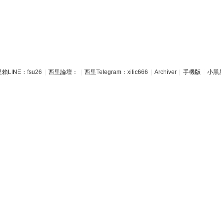
賴LINE：fsu26
|
西里論壇：
|
西里Telegram：xilic666
|
Archiver
|
手機版
|
小黑